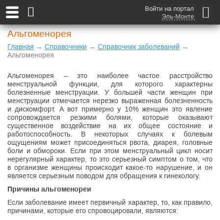
Войти на портал
Эль-Монте
Альгоменорея
Главная
→
Справочники
→
Справочник заболеваний
→
Альгоменорея
Альгоменорея – это наиболее частое расстройство
менструальной функции, для которого характерны
болезненные менструации. У большей части женщин при
менструации отмечается нерезко выраженная болезненность
и дискомфорт. А вот примерно у 10% женщин это явление
сопровождается резкими болями, которые оказывают
существенное воздействие на их общее состояние и
работоспособность. В некоторых случаях к болевым
ощущениям может присоединяться рвота, диарея, головные
боли и обмороки. Если при этом менструальный цикл носит
нерегулярный характер, то это серьезный симптом о том, что
в организме женщины происходит какое-то нарушение, и он
является серьезным поводом для обращения к гинекологу.
Причины альгоменореи
Если заболевание имеет первичный характер, то, как правило,
причинами, которые его спровоцировали, являются: