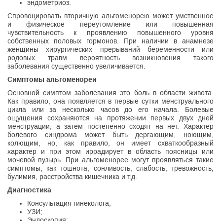
эндометриоз.
Спровоцировать вторичную альгоменорею может умственное
и физическое переутомление или повышенная
чувствительность к проявлению повышенного уровня
собственных половых гормонов. При наличии в анамнезе
женщины хирургических прерываний беременности или
родовых травм вероятность возникновения такого
заболевания существенно увеличивается.
Симптомы альгоменореи
Основной симптом заболевания это боль в области живота.
Как правило, она появляется в первые сутки менструального
цикла или за несколько часов до его начала. Болевые
ощущения сохраняются на протяжении первых двух дней
менструации, а затем постепенно сходят на нет. Характер
болевого синдрома может быть дергающим, ноющим,
колющим, но, как правило, он имеет схваткообразный
характер и при этом иррадирует в область поясницы или
мочевой пузырь. При альгоменорее могут проявляться такие
симптомы, как тошнота, сонливость, слабость, тревожность,
булимия, расстройства кишечника и т.д.
Диагностика
Консультация гинеколога;
УЗИ;
Эндоскопия;