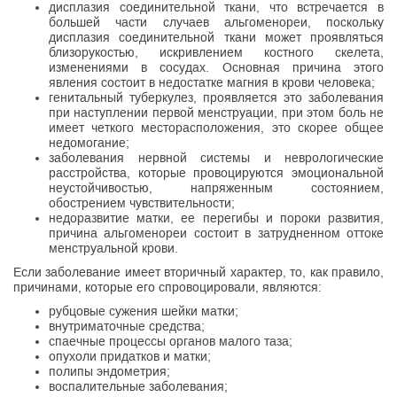
дисплазия соединительной ткани, что встречается в
большей части случаев альгоменореи, поскольку
дисплазия соединительной ткани может проявляться
близорукостью, искривлением костного скелета,
изменениями в сосудах. Основная причина этого
явления состоит в недостатке магния в крови человека;
генитальный туберкулез, проявляется это заболевания
при наступлении первой менструации, при этом боль не
имеет четкого месторасположения, это скорее общее
недомогание;
заболевания нервной системы и неврологические
расстройства, которые провоцируются эмоциональной
неустойчивостью, напряженным состоянием,
обострением чувствительности;
недоразвитие матки, ее перегибы и пороки развития,
причина альгоменореи состоит в затрудненном оттоке
менструальной крови.
Если заболевание имеет вторичный характер, то, как правило,
причинами, которые его спровоцировали, являются:
рубцовые сужения шейки матки;
внутриматочные средства;
спаечные процессы органов малого таза;
опухоли придатков и матки;
полипы эндометрия;
воспалительные заболевания;