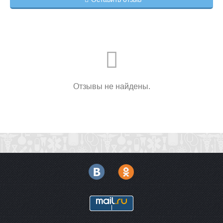
доктор»
С 2013 г по настоящее время – работает врачом-
отоларингологом в медицинском центре «Добромед» г.
Москва у метро «Братиславская».
Регалии:
Автор 8 научных статей по отоларингологии, 16
рационализаторских предложений.
Врач отоларинголог высшей квалификационной категории.
Отзывы не найдены.
Специализация, оказываемые услуги:
Диагностика и лечение лор-заболеваний.
Выполнение амбулаторных операций и хирургических
манипуляций:
• Диагностические и лечебные пункции гайморовых пазух
носа;
• Полипотомия носа
• Вскрытие паратонзиллярного абсцесса, перегородки
носа, абсцедирующих абсцессов наружного слухового
прохода, носа
• Вскрытие нагноившихся кист небных миндалин
• Репозиция костей носа
• Пункция гайморовых пазух