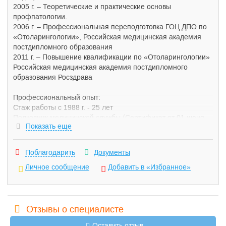
2005 г. – Теоретические и практические основы
профпатологии.
2006 г. – Профессиональная переподготовка ГОЦ ДПО по
«Отоларингологии», Российская медицинская академия
постдипломного образования
2011 г. – Повышение квалификации по «Отоларингологии»
Российская медицинская академия постдипломного
образования Росздрава
Профессиональный опыт:
Стаж работы с 1988 г. - 25 лет
Полковник медицинской службы (Сертификат от 01 июня
Показать еще
2011 г.)
1981 – 1987 гг. – Внештатный хирург Ржевского гарнизона,
Тверская обл. в/ч 51592
Поблагодарить
Документы
1988 – 1992 гг. – Ординатор отоларингологического
Личное сообщение
Добавить в «Избранное»
отделения 5 ЦВКГ МО
1992 – 2002 гг. – Начальник отоларингологического
отделения 52 КДЦ МО РФ
2002 – 2006 гг. – Заведующий отоларингологическим
отделением ЦП ФТС России
Отзывы о специалисте
2007 – 2012 гг. – Врач-отоларинголог клиники «Чудо
Оставить отзыв