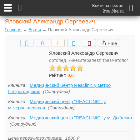
Войти на портал
Эль-Монте
Яловский Александр Сергеевич
Главная
→
Врачи
→ Яловский Александр Сергеевич
Еще
Яловский Александр Сергеевич
ортопед, кинезитерапевт, травматолог
Рейтинг:
0
.0
Медицинский центр Reaclinic у метро
Клиника:
Петроградская
(Сотрудник)
Медицинский центр "REACLINIC" у
Клиника:
м.Чернышевская
(Сотрудник)
Медицинский центр "REACLINIC" у м. Дыбенко
Клиника:
(Сотрудник)
Цена первичного приема:
1600 ₽