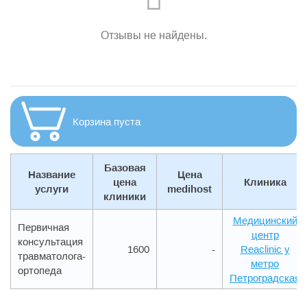
Отзывы не найдены.
Услуги специалиста
Корзина пуста
Базовая
Название
Цена
цена
Клиника
услуги
medihost
клиники
Медицинский
Первичная
центр
консультация
1600
-
Reaclinic у
травматолога-
метро
ортопеда
Петроградская