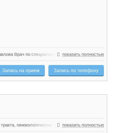
авлова Врач по специальности «Лечебное дело»
показать полностью
 Интернатура по специальности
ования Профессиональная переподготовка по
Запись на прием
Запись по телефону
цинская академия, факультет последипломного
 академия, факультет последипломного
дипломного образования курс «Ультразвуковая
рс «Дерматовенерология» 2012 Российский
«Ультразвуковая диагностика» 2017 Российский
тракта, гинекологические заболевания,
показать полностью
нтерологии, гинекологии, эндокринологии,