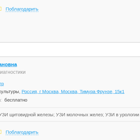
Поблагодарить
ановна
диагностики
тр
культуры,
Россия, г Москва, Москва, Тимура Фрунзе, 15к1
:
бесплатно
ЗИ щитовидной железы; УЗИ молочных желез; УЗИ в урологии и г
тканей и лимфатических узлов; ЦДС сосудов (вены и артерии) в
в, ТК исследование; ЦДС висцеральных сосудов (аорта, почки
Поблагодарить