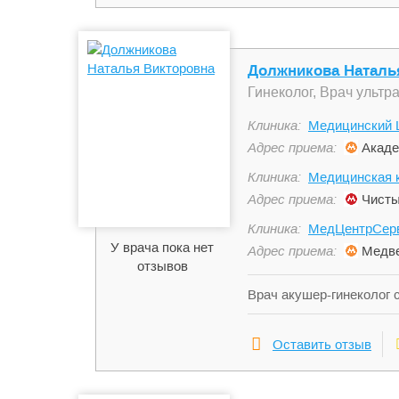
Должникова Наталь
Гинеколог, Врач ультр
Клиника:
Медицинский Ц
Адрес приема:
Акаде
Клиника:
Медицинская к
Адрес приема:
Чисты
Клиника:
МедЦентрСерв
У врача пока нет
Адрес приема:
Медве
отзывов
Врач акушер-гинеколог 
пациентов на приеме.
Оставить отзыв