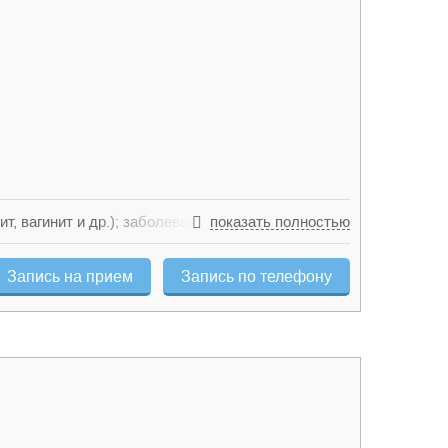
т, вагинит и др.); заболевания, передающиеся
показать полностью
з); эрозия шейки матки, планирование
Запись на прием
Запись по телефону