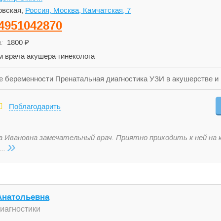
вская,
Россия, Москва, Камчатская, 7
4951042870
:
1800 ₽
 врача акушера-гинеколога
 беременности Пренатальная диагностика УЗИ в акушерстве и 
й прием Специализированные прием по вопросам бесплодия и э
Поблагодарить
 Ивановна замечательный врач. Приятно приходить к ней на 
»
...
натольевна
диагностики