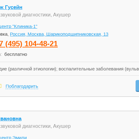
ж Гусейн
азвуковой диагностики, Акушер
ентр "Клиника-1"
вка,
Россия, Москва, Шарикоподшипниковская, 13
7 (495) 104-48-21
:
бесплатно
ие (различной этиологии); воспалительные заболевания (вульви
хламидиоз, уреаплазмоз, микоплазмоз и др; молочница (кандидо
Поблагодарить
Ивановна
азвуковой диагностики, Акушер
центр Эмили