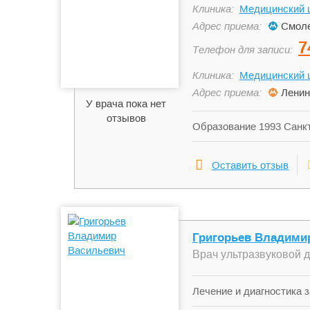
Клиника:
Медицинский ц
Адрес приема:
Смоле
7
Телефон для записи:
Клиника:
Медицинский ц
Адрес приема:
Ленин
У врача пока нет
отзывов
Образование 1993 Санкт
1994 Нальчик Кабардино
«Дерматовенерология» 
Оставить отзыв
специальности «Ультра
образования курс «Кожн
образования курс «Дерм
диагностика» 2012 Росс
национальный исследова
Григорьев Владими
научный центр Рентгено
Врач ультразвуковой 
Лечение и диагностика 
заболевания мочеполово