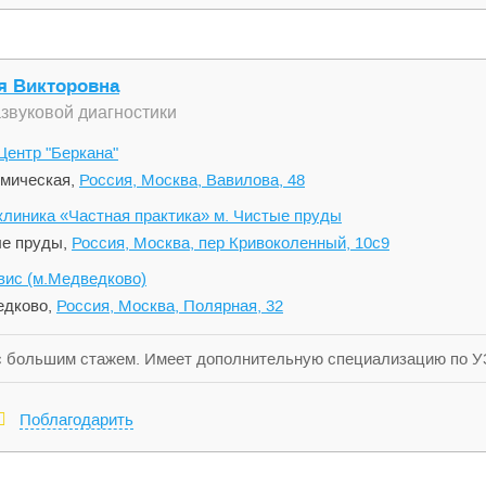
я Викторовна
азвуковой диагностики
ентр "Беркана"
мическая,
Россия, Москва, Вавилова, 48
линика «Частная практика» м. Чистые пруды
е пруды,
Россия, Москва, пер Кривоколенный, 10с9
ис (м.Медведково)
дково,
Россия, Москва, Полярная, 32
с большим стажем. Имеет дополнительную специализацию по УЗ
Поблагодарить