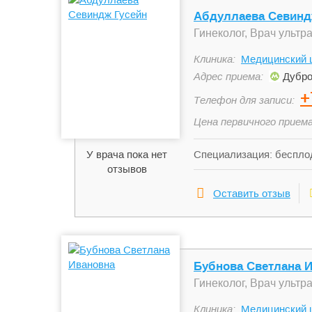
Абдуллаева Севинд
Гинеколог, Врач ультр
Клиника:
Медицинский ц
Адрес приема:
Дубро
+
Телефон для записи:
Цена первичного приема
У врача пока нет
Специализация: бесплод
отзывов
половым путем (ЗППП): 
беременности.
Оставить отзыв
Бубнова Светлана 
Гинеколог, Врач ультр
Клиника:
Медицинский 