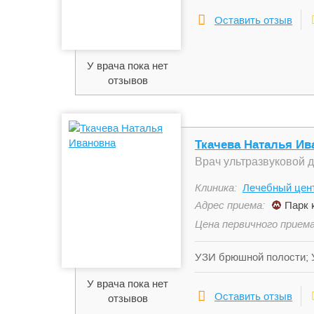
урологии
Оставить отзыв
У врача пока нет
отзывов
Ткачева Наталья Ив
Врач ультразвуковой 
Клиника:
Лечебный цен
Адрес приема:
Парк 
Цена первичного приема
УЗИ брюшной полости; У
триместра; УЗИ мягких 
У врача пока нет
брахиоцефальных сосудо
Оставить отзыв
отзывов