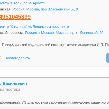
ентр "Столица" на Арбате
нская,
Россия, Москва, пер Власьевский Б., 9
4951045399
ентр "Столица" на Ленинском проспекте
ский проспект,
Россия, г Москва, Москва, пр-кт Ленинский, 90
-Петербургский медицинский институт имени академика И.П. П
-Балкарский государственный университет им. Х.М. Бербекова
2007 Российская медицинская академия последипломного образ
Поблагодарить
звуковая диагностика» Сертификаты 1999 Ставропольская меди
ые и венерические болезни» 2004 Ставропольская медицинская
атовенерология» 2007 Российская медицинская академия после
ийская медицинская академия последипломного образования ку
тельский медицинский университет имени Н. И. Пирогова курс 
р Васильевич
радиологии курс «Ультразвуковая диагностика»
диагностики
заболеваний: УЗ-диагностика заболеваний желудочно-кишечного 
й системы, щитовидной железы Умения и навыки: УЗИ в гастроэ