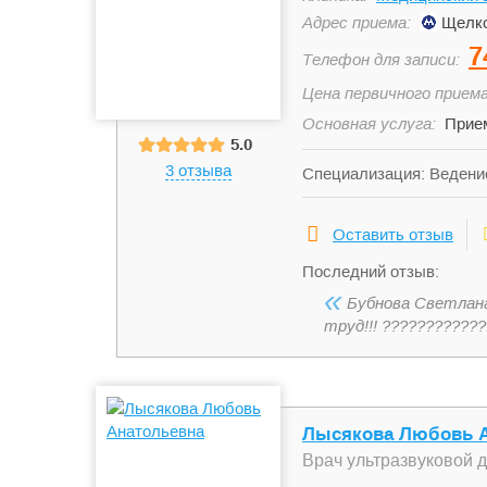
Адрес приема:
Щелко
7
Телефон для записи:
Цена первичного приема
Основная услуга:
Прием
5.0
3 отзыва
Специализация: Ведение
Общий гинекологически
патологии шейки матки
Оставить отзыв
Последний отзыв:
«
Бубнова Светлана
труд!!! ????????????
Лысякова Любовь А
Врач ультразвуковой 