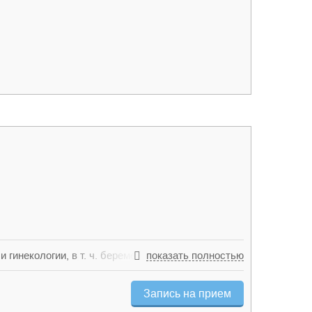
инекологии, в т. ч. беременность до 1
показать полностью
ерхних и нижних конечностей; ЦДС
, мезентериальные).
Запись на прием