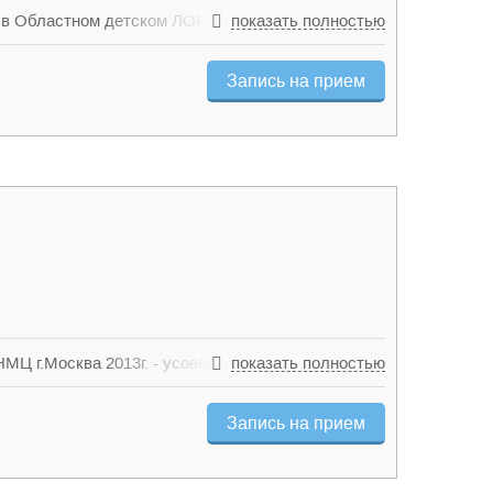
» в Областном детском ЛОР-отделения ЦГБ №7 г.
показать полностью
. С 2000 года - заведующий Областного детского
настоящее время – главный врач нашей клиники.
Запись на прием
охранения Свердловской области. 1993 год –
ирургии в отоларингологии. 2007 год -
колы Лондонского факультета гомеопатии. Владеет
етей. В своей практике наряду с классическим
омеопатию.
МЦ г.Москва 2013г. - усовершенствование по
показать полностью
и «Отоларингология»
Запись на прием