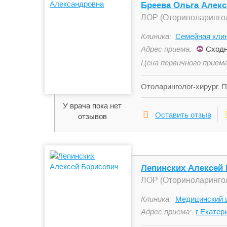
Бреева Ольга Алек
ЛОР (Оториноларинго
Клиника:
Семейная клин
Адрес приема:
Сходн
Цена первичного приема
Отоларинголог-хирург. 
околоносовых пазух, ма
У врача пока нет
миндалин.
Оставить отзыв
отзывов
Лепинских Алексей
ЛОР (Оториноларинго
Клиника:
Медицинский 
Адрес приема:
г Екатери