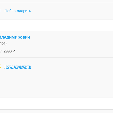
Поблагодарить
Владимирович
лог)
:
2990 ₽
Поблагодарить