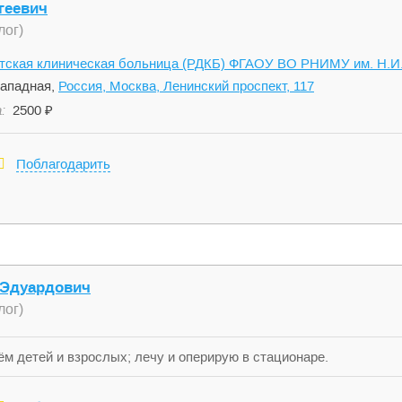
геевич
лог)
етская клиническая больница (РДКБ) ФГАОУ ВО РНИМУ им. Н.И.
ападная,
Россия, Москва, Ленинский проспект, 117
:
2500 ₽
Поблагодарить
 Эдуардович
лог)
м детей и взрослых; лечу и оперирую в стационаре.