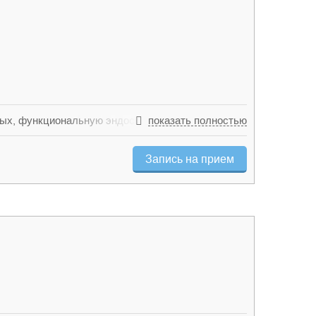
слых, функциональную эндоскопическую хирургию
показать полностью
нтов любого возраста, операции при патологии
Запись на прием