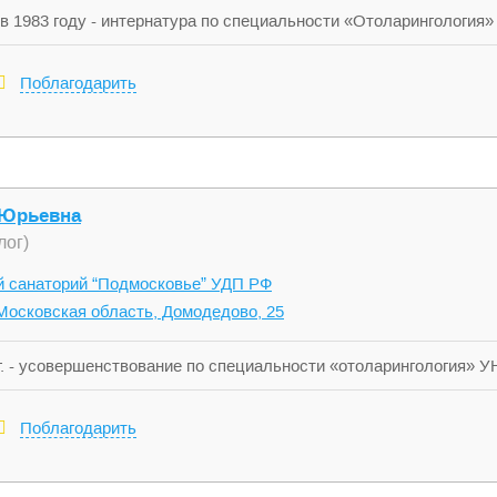
 1983 году - интернатура по специальности «Отоларингология
аботал в дальнейшем врачом-ординатором, старшим ординатором
году назначен главным областным детским отоларингологом. В 
Поблагодарить
кратно награждался Почетными грамотами Министерства здраво
флексотерапии. 2002 год – специализация по эндоскопической х
ической и клинической гомеопатии. С 2009 года – слушатель ш
ативного и оперативного лечения ЛОР патологии у взрослых и д
к лечению больных использует методы восточной медицины и г
 Юрьевна
лог)
 санаторий “Подмосковье” УДП РФ
Московская область, Домодедово, 25
. - усовершенствование по специальности «отоларингология» УН
нгология» УНМЦ г. Москва 2013г. - сертификат по специальност
Поблагодарить