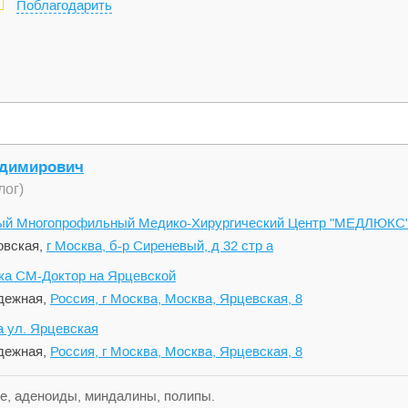
Поблагодарить
адимирович
лог)
й Многопрофильный Медико-Хирургический Центр "МЕДЛЮКС
вская,
г Москва, б-р Сиреневый, д 32 стр а
ка СМ-Доктор на Ярцевской
ежная,
Россия, г Москва, Москва, Ярцевская, 8
 ул. Ярцевская
ежная,
Россия, г Москва, Москва, Ярцевская, 8
е, аденоиды, миндалины, полипы.