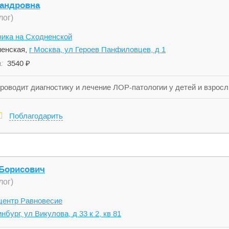
сандровна
лог)
ика на Сходненской
енская,
г Москва, ул Героев Панфиловцев, д 1
:
3540 ₽
Проводит диагностику и лечение ЛОР-патологии у детей и взро
лоинвазивные эндоскопические операции при аденоидах у пацие
Поблагодарить
 Борисович
лог)
центр Равновесие
нбург, ул Викулова, д 33 к 2, кв 81