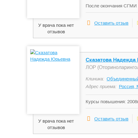
После окончания СГМИ в
Екатеринбурга, где и р
ЛОР-отделения. В 2005 
Оставить отзыв
У врача пока нет
За время работы неодно
отзывов
специализация по иглоре
специализация по класс
всеми методами консерв
медицинским подходом 
Сказатова Надежда
ЛОР (Оториноларинго
Клиника:
Объединенный
Адрес приема:
Россия, 
Курсы повышения: 2008г
специальности «отолари
Оставить отзыв
У врача пока нет
отзывов