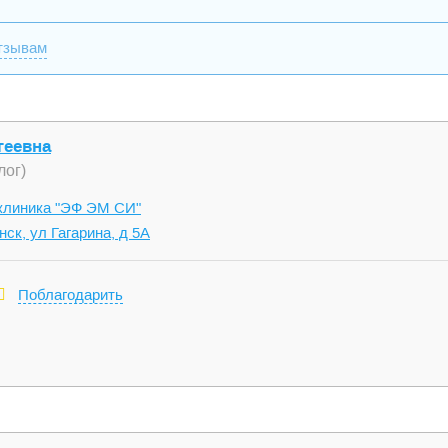
тзывам
геевна
лог)
клиника "ЭФ ЭМ СИ"
нск, ул Гагарина, д 5А
Поблагодарить