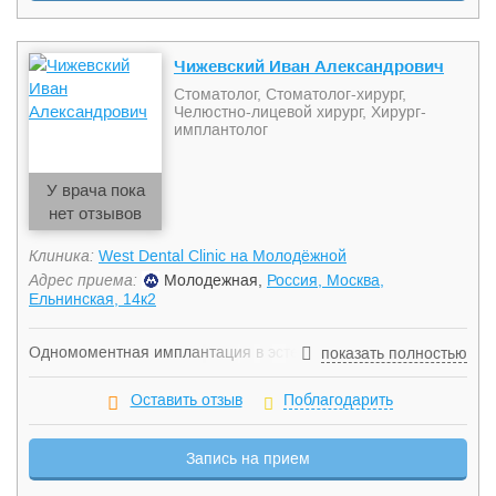
Чижевский Иван Александрович
Стоматолог, Стоматолог-хирург,
Челюстно-лицевой хирург, Хирург-
имплантолог
У врача пока
нет отзывов
Клиника:
West Dental Clinic на Молодёжной
Адрес приема:
Молодежная,
Россия, Москва,
Ельнинская, 14к2
Одномоментная имплантация в эстетически важных зонах.
показать полностью
Немедленная функциональная и нефункциональная
нагрузка. Аугментация костной ткани. Мукогингивальная
Оставить отзыв
Поблагодарить
хирургия.
Запись на прием