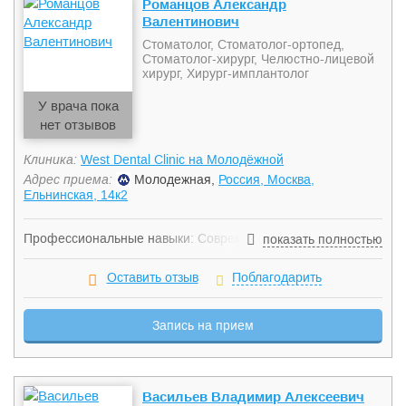
Романцов Александр
Валентинович
Стоматолог, Стоматолог-ортопед,
Стоматолог-хирург, Челюстно-лицевой
хирург, Хирург-имплантолог
У врача пока
нет отзывов
Клиника:
West Dental Clinic на Молодёжной
Адрес приема:
Молодежная,
Россия, Москва,
Ельнинская, 14к2
Профессиональные навыки: Современные способы
показать полностью
планирования имплантации и протезирования с помощью
программ: DSD (Digital Smile Design) — цифровой дизайн
Оставить отзыв
Поблагодарить
улыбки; Blue Sky Plan – программа для точного
позиционирования (расстановки) имплантатов перед
Запись на прием
операцией, планирования и изготовления хирургических
шаблонов от компании BlueSkyBio; Dolphin Imaging —
программа для 3D-визуализации, диагностики и
управления в стоматологической практике для различных
Васильев Владимир Алексеевич
клинических исследований; Применение цифрового