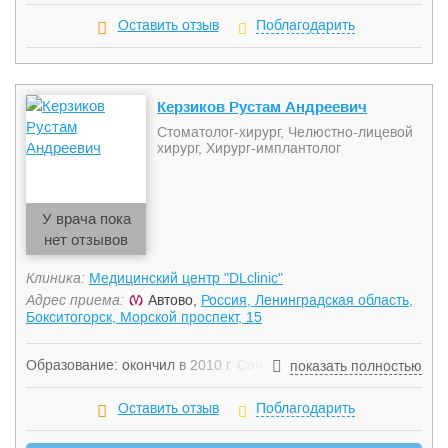
Оставить отзыв
Поблагодарить
Керзиков Рустам Андреевич
Стоматолог-хирург, Челюстно-лицевой
хирург, Хирург-имплантолог
У врача пока
нет отзывов
Клиника:
Медицинский центр "DLclinic"
Адрес приема:
Автово,
Россия, Ленинградская область,
Бокситогорск, Морской проспект, 15
Образование: окончил в 2010 г. Санкт-Петербургский
показать полностью
государственный медицинский университет им. академика
И.П. Павлова по специальности «Стоматология». В 2011 г.
Оставить отзыв
Поблагодарить
прошел интернатуру в Санкт-Петербургской медицинской
академии последипломного образования по