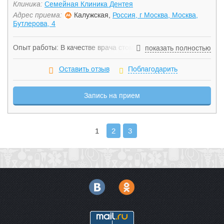
Клиника:
Семейная Клиника Дентея
Адрес приема:
Калужская,
Россия, г Москва, Москва,
Бутлерова, 4
Опыт работы: В качестве врача стоматолога-хирурга
показать полностью
работал в стоматологических клиниках: «Президент», «Арт-
Дент», «Красота и здоровье», «Дента-Рус»,
Оставить отзыв
Поблагодарить
стоматологической поликлинике № 61 Департамента
здравоохранения г. Москвы. В качестве врача челюстно-
Запись на прием
лицевого хирурга в Красногорской Городской Больнице №1
г.Красногорск. С мая 2016 года врач стоматолог-хирург и
челюстно-лицевой хирург в «Семейной Клинике Дентея».
Профессиональные навыки: Стаж работы 6 лет. Удаление
1
2
3
зубов различной категории сложности под общим и
местным обезболиванием. Оказание хирургической
помощи пациентам с воспалительными заболеваниями
тканей пародонта. Закрытый и открытый кюретаж,
медикаментозная обработка пародонтальных карманов.
Пластика уздечек губ и языка, вестибулопластика. Лечение
пациентов с заболеваниями слюнных желёз. Удаление
ретенционных кист малых слюнных желез. Удаление
радикулярных кист. Оказание помощи при воспалительных