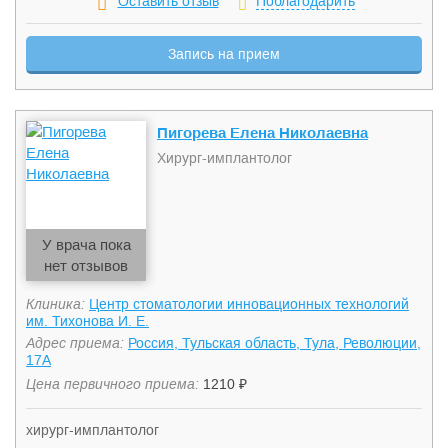
Оставить отзыв
Поблагодарить
зубной имплантации. Также проводит все сопутствующие
хирургические процедуры: синус-лифтинг, удаление зубов
Запись на прием
и др. Врач высшей квалификационной категории.
Пигорева Елена Николаевна
Хирург-имплантолог
У врача пока
нет отзывов
Клиника:
Центр стоматологии инновационных технологий
им. Тихонова И. Е.
Адрес приема:
Россия, Тульская область, Тула, Революции,
17А
Цена первичного приема:
1210 ₽
хирург-имплантолог