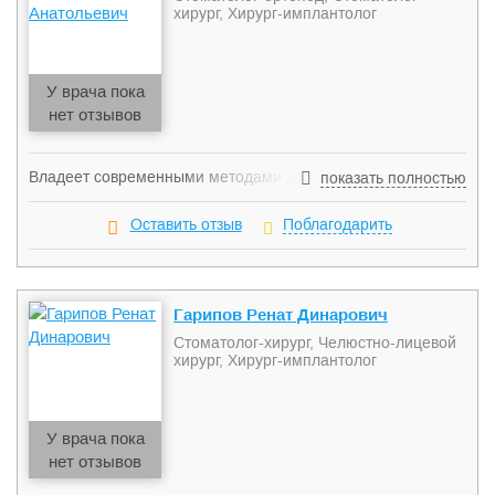
хирург, Хирург-имплантолог
У врача пока
нет отзывов
Владеет современными методами диагностики и
показать полностью
протезирования дефектов зубных рядов, в том числе
протезированием на имплантатах.
Оставить отзыв
Поблагодарить
Гарипов Ренат Динарович
Стоматолог-хирург, Челюстно-лицевой
хирург, Хирург-имплантолог
У врача пока
нет отзывов