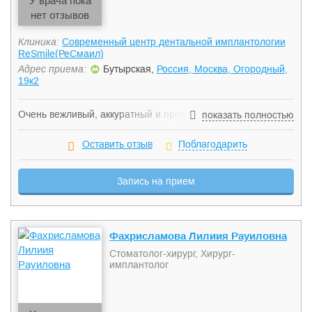
У врача пока
нет отзывов
Клиника:
Современный центр дентальной имплантологии
ReSmile(РеСмаил)
Адрес приема:
Бутырская,
Россия, Москва, Огородный,
19к2
Очень вежливый, аккуратный и профессиональный
показать полностью
стоматолог-хирург. Проводит все виды хирургических
манипуляций максимально атравматично и быстро.
Оставить отзыв
Поблагодарить
Пациенты отмечают, что у Алексея Сергеевича никогда не
бывает больно.
Запись на прием
Фахрисламова Лилиия Рауиловна
Стоматолог-хирург, Хирург-
имплантолог