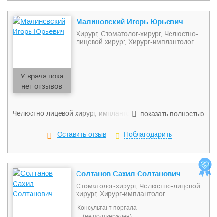
Малиновский Игорь Юрьевич
Хирург, Стоматолог-хирург, Челюстно-
лицевой хирург, Хирург-имплантолог
У врача пока
нет отзывов
Челюстно-лицевой хирург, имплантолог. Специалист в
показать полностью
области: классической имплантации зубов, базальной
имплантации зубов с моментальной нагрузкой,
Оставить отзыв
Поблагодарить
субантральной аугментации сложного удаления зубов,
остеопластики, хирургической пародонтологии и пр.
Применяет метод базальной имплантации с моментальной
нагрузкой более 6 лет. Имеет большой опыт работы с
Солтанов Сахил Солтанович
различными имплатологическими системами.
Стоматолог-хирург, Челюстно-лицевой
хирург, Хирург-имплантолог
Консультант портала
(не подтверждён)