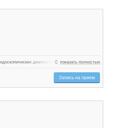
ндоскопичнских диагностических исследоааний:
показать полностью
ыполнение всех видов лечебного эндогемостаза
аций: обкалывание и орошение гемостатическими
Запись на прием
ных новообразований верхних и нижних отделов
, взятие биопсии) Эндоскопическое удаление
я санация при бронхоскопии.