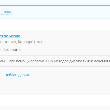
тзывам
атольевна
доскопист, Колопроктолог
:
бесплатно
емы, при помощи современных методов диагностики и лечения п
.
Поблагодарить