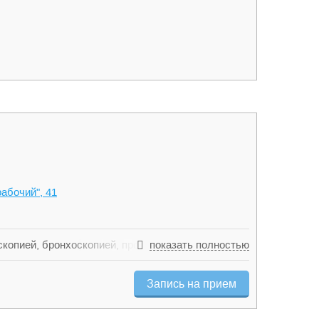
рабочий", 41
скопией, бронхоскопией, проведением
показать полностью
ри желудочно-кишечных кровотечениях,
, эндоскопической ультрасонографией.
Запись на прием