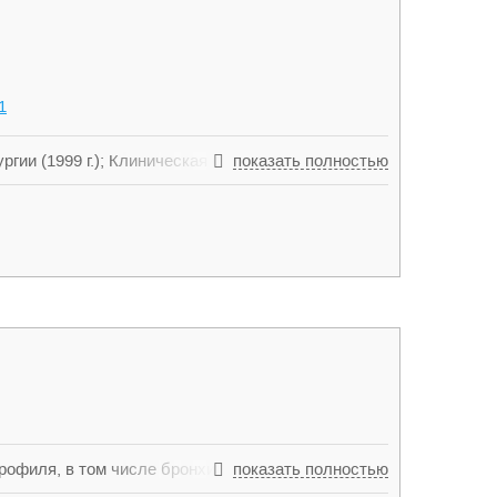
1
гии (1999 г.); Клиническая ординатура Комитета
показать полностью
2002 г.); Профессиональная переподготовка по
азования МЗ РФ на кафедре эндоскопии (2004 г.)
 тракта в амбулаторных условиях; Оказание
кие лапароскопии, бронхоскопии, полипэктомии;
ествия, фотография, беговые лыжи, музыка
офиля, в том числе бронхита, ветрянки, гриппа,
показать полностью