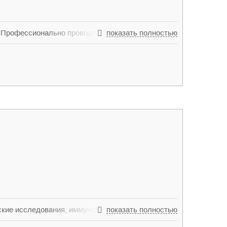
. Профессионально проводит эндоскопию
показать полностью
является членом Российской
ой системы. Проходил курсы повышения
кие исследования, иммунологические и
показать полностью