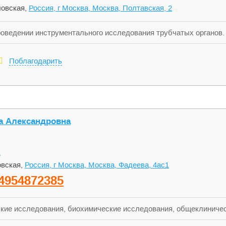
овская,
Россия, г Москва, Москва, Полтавская, 2
роведении инструментального исследования трубчатых органов
ов дыхания и малого таза. Доктор Кузнецов Евгений Олегович 
й ассоциации, а также общества эндоскопистов пищеварительн
Поблагодарить
– «Избранные вопросы эндоскопии».
 Александровна
К
вская,
Россия, г Москва, Москва, Фадеева, 4ас1
4954872385
кие исследования, биохимические исследования, общеклиничес
исследования, иммуноферментный анализ.