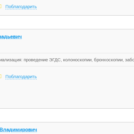
Поблагодарить
надьевич
иализация: проведение ЭГДС, колоноскопии, бронхоскопии, забо
Поблагодарить
 Владимирович