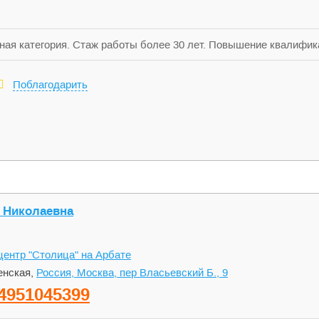
ая категория. Стаж работы более 30 лет. Повышение квалифик
дицинском институте им. Н.И.Пирогова в г. Москве по циклу «
л свои знания по «Избранным вопросам ультразвуковой диагнос
Поблагодарить
в Российской медицинской академии последипломного образов
нные вопросы эндоскопии». Прошел повышение квалификации в 
чей по программе «Вопросы диагностической, лечебной и опер
ссии присвоена специальность «Эндоскопия». Изучил цикл по 
линической эндоскопии».
 Николаевна
ентр "Столица" на Арбате
нская,
Россия, Москва, пер Власьевский Б., 9
4951045399