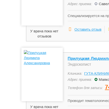
Адрес приема:
Савел
Специализируется на п
брюшной области, орган
гастроэнтерологическо
Оставить отзыв
У врача пока нет
квалификации по теме 
отзывов
Прилуцкая Людмила
Эндоскопист
Клиника:
ГУТА-КЛИНИ
Адрес приема:
Маяко
7
Телефон для записи:
Проводит гематологичес
иммуносерологические 
У врача пока нет