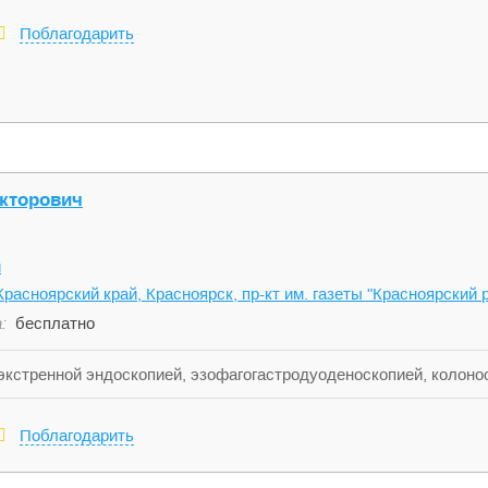
Поблагодарить
икторович
и
Красноярский край, Красноярск, пр-кт им. газеты "Красноярский 
:
бесплатно
экстренной эндоскопией, эзофагогастродуоденоскопией, колоно
ур под внутривенным наркозом, эндоскопическим гемостазом п
ктомией (в том числе и методом резекции слизистой оболочки)
Поблагодарить