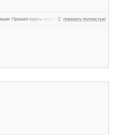
ации: Прошел курсы первичной специализации
показать полностью
Общее усовершенствование эндоскописта». В ЦИУ
тики для врачей» и «Эндоскопической хирургии».
ания по циклу «Клиническая гипербарическая
Иркутском государственном институте
ативной эндоскопии». Решением экзаменационной
дополнительной профессиональной программе