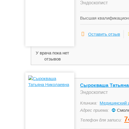
Эндоскопист
Высшая квалификационн
при 2-ом Московском ме
врачей усовершенствова
Оставить отзыв
Повышал квалификацию 
оксигенация» и «Избра
усовершенствования вра
У врача пока нет
квалификационной коми
отзывов
«Актуальные вопросы к
Сырокваша Татьяна
Эндоскопист
Клиника:
Медицинский ц
Адрес приема:
Смоле
7
Телефон для записи: