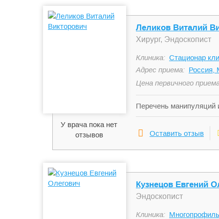
Леликов Виталий В
Хирург, Эндоскопист
Клиника:
Стационар кли
Адрес приема:
Россия, 
Цена первичного приема
Перечень манипуляций и
эзофоггастродуоденоско
У врача пока нет
при кровотечения с по
Оставить отзыв
отзывов
растворами, электрокоа
ЖКТ (полипы, аденомы,
инородных тел верхних 
Кузнецов Евгений О
Эндоскопист
Клиника:
Многопрофиль