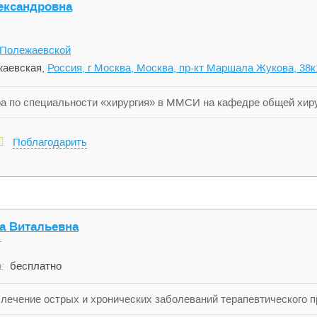
ександровна
 Полежаевской
аевская,
Россия, г Москва, Москва, пр-кт Маршала Жукова, 38к
а по специальности «хирургия» в ММСИ на кафедре общей хирур
вы по специальности «Хирургия» на базе ГКБ им. С.П.Боткина (
пия» в Российской медицинской академии последипломного обр
Поблагодарить
ия в работе: Эндоскопические исследования пищеварительного
й эндоскопической помощи; Диагностика, лечебно-диагностичес
шечных кровотечений. Сфера личных интересов: чтение, путеш
а Витальевна
т
:
бесплатно
 лечение острых и хронических заболеваний терапевтического пр
ОРВИ, пищевого отравления, простуды, скарлатины и др.