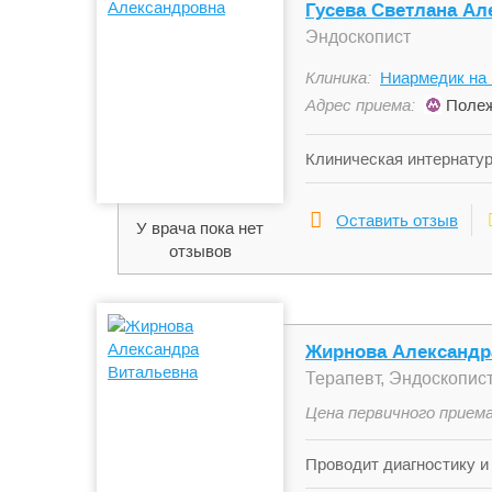
Гусева Светлана Ал
Эндоскопист
Клиника:
Ниармедик на
Адрес приема:
Полеж
Клиническая интернатур
здравоохранения г. Моск
специальности «Эндоско
Оставить отзыв
У врача пока нет
Приоритетные направлен
отзывов
экстренной стационарно
Остановка желудочно-ки
Жирнова Александр
Терапевт, Эндоскопис
Цена первичного приема
Проводит диагностику и
кори, краснухи, ОРЗ и 