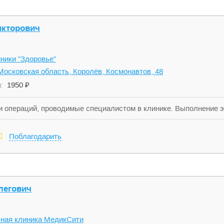
икторович
ники "Здоровье"
Московская область, Королёв, Космонавтов, 48
:
1950 ₽
 операций, проводимые специалистом в клинике. Выполнение э
пия, колоноскопия, бронхоскопия в том числе под седацией. В
мощью современных коминированных методов различных локализ
Поблагодарить
гуляция, клипирование. Оперативное удаление доброкачествен
 с помощью биопсийных щипцов, электрокоагуляционных петель
и нижних отделов дыхательных путей и ЖКТ. Биопсия и лечебна
легович
ная клиника МедикСити