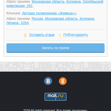
Адрес приема:
Московская область, Коломна, Октябрьской
революции, 291
Клиника:
Детская поликлиника «Живица+»
Адрес приема:
Россия, Московская область, Коломна,
Ленина, 105А
Оставить отзыв
Поблагодарить
Запись на прием
2026 All rights reserved. Все права защищены.