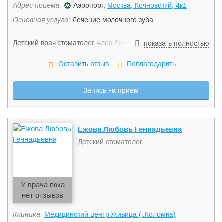
Адрес приема:
Аэропорт,
Москва, Кочновский, 4к1
Основная услуга:
Лечение молочного зуба
Детский врач стоматолог Член Европейской Ассоциации
показать полностью
Детских стоматологов (IAPAD) С 2009 года работает в
лучших клиниках в Москве, также опыт работы в Европе в
Оставить отзыв
Поблагодарить
детской клинике в Афинах. Свободно владеет английским
языком.
Запись на прием
Ежова Любовь Геннадьевна
Детский стоматолог
У врача пока
нет отзывов
Клиника:
Медицинский центр Живица (г.Коломна)