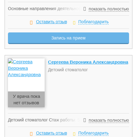
Основные направления деятельности: - Проведение
показать полностью
профессиональной гигиены полости рта во временном,
сменном и постоянном прикусе - Герметизация фиссур
Оставить отзыв
Поблагодарить
временных и постоянных зубов - Профилактика и лечение
кариеса - Лечение пульпита, периодонтита временных и
Запись на прием
постоянных зубов у детей - Удаление временных зубов -
Оказание первой помощи и ведение пациентов с травмами
зубов
Сергеева Вероника Александровна
Детский стоматолог
У врача пока
нет отзывов
Детский стоматолог Стаж работы: 5 лет Вероника
показать полностью
Александровна сочетает в работе высокий
профессионализм и художественный подход к
Оставить отзыв
Поблагодарить