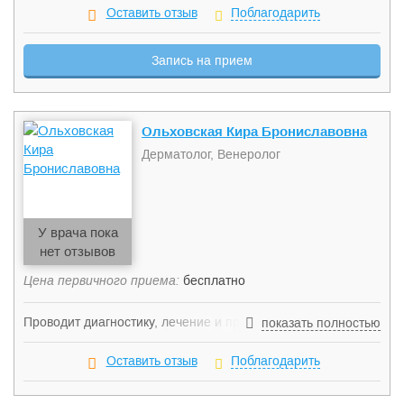
биоревитализацию, биорепарацию, мезотерапию,
Оставить отзыв
Поблагодарить
проведение пилингов и уходов, плацентарную терапию,
аппаратную косметологию.
Запись на прием
Ольховская Кира Брониславовна
Дерматолог, Венеролог
У врача пока
нет отзывов
Цена первичного приема:
бесплатно
Проводит диагностику, лечение и профилактику
показать полностью
генитального герпеса, гонореи, сифилиса, микоплазмоза,
папилломавируса (ВПЧ), сифилиса, трихомониаза,
Оставить отзыв
Поблагодарить
уреаплазмоза, хламидиоза и других венерологических
заболеваний, передающихся половым путем.