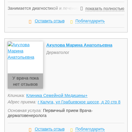
Занимается диагностикой и лечением таких заболеваний,
показать полностью
как акне, пигментные пятна, гемангиомы. Также проводит
контурную пластику, биоревитализацию, лифтинг,
Оставить отзыв
Поблагодарить
мезотерапию, пилинг и чистку лица.
Акулова Марина Анатольевна
Дерматолог
У врача пока
нет отзывов
Клиника:
Клиника Семейной Медицины+
Адрес приема:
г Калуга, ул Грабцевское шоссе, д 20 стр 8
Основная услуга:
Первичный прием Врача-
дерматовенеролога
Оставить отзыв
Поблагодарить