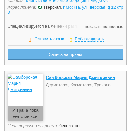
Клиника:
Клиника эстетической медицины МедКлуб
Адрес приема:
Тверская,
г Москва, ул Тверская, д 12 стр
8
Специализируется на лечении различных заболеваний
показать полностью
кожи, ногтей, волос. Проводит плазмолифтинг лица,
мезотерапию, контурную пластику, делает инъекции
Оставить отзыв
Поблагодарить
ботулотоксина, выполняет удаление кожных
новообразований, микроскопическое исследование на
Запись на прием
наличие грибов и др. Окончила интернатуру.
Систематически проходит курсы повышения
квалификации.
Самборская Мария Дмитриевна
Дерматолог, Косметолог, Трихолог
У врача пока
нет отзывов
Цена первичного приема:
бесплатно