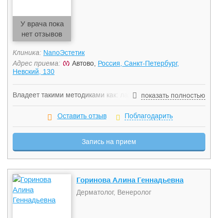
У врача пока
нет отзывов
Клиника:
NanoЭстетик
Адрес приема:
Автово,
Россия, Санкт-Петербург,
Невский, 130
Владеет такими методиками как: лазерная
показать полностью
биоревитализация, лазерная наноперфорация, лазерная
интимная наноперфорация, лазерное Дот и Дот 2
Оставить отзыв
Поблагодарить
омоложение, лазерное интимное омоложение, лазерное
удаление новообразований, лазерное удаление рубцов,
Запись на прием
стрий, шрамов, хирургческая лазерная шлифовка лица,
удаление кровеносных сосудов лазером, лазерное
удаление татуировок и др.
Горинова Алина Геннадьевна
Дерматолог, Венеролог