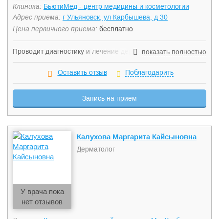
Клиника:
БьютиМед - центр медицины и косметологии
Адрес приема:
г Ульяновск, ул Карбышева, д 30
Цена первичного приема:
бесплатно
Проводит диагностику и лечение дерматологических
показать полностью
кожных заболеваний, трихологических заболеваний
(заболеваний кожи головы), удаление доброкачественных
Оставить отзыв
Поблагодарить
образований кожи, косметологические процедуры.
Специалист широкого профиля по лечению заболеваний,
Запись на прием
передающихся половым путем, таких как уреаплазмоз,
сифилис, трихомониаз, гонорея, генитальный герпес,
хламидиоз, микоплазмоз.
Калухова Маргарита Кайсыновна
Дерматолог
У врача пока
нет отзывов