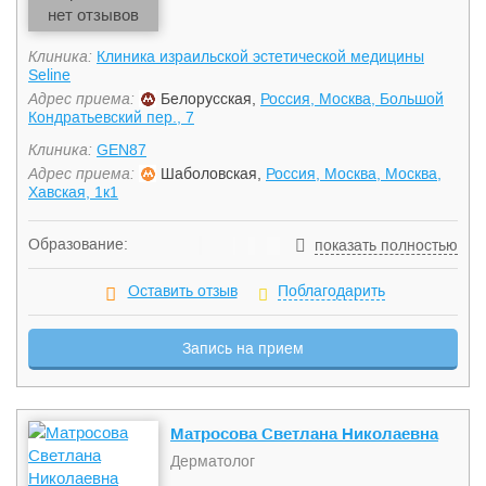
нет отзывов
Клиника:
Клиника израильской эстетической медицины
Seline
Адрес приема:
Белорусская,
Россия, Москва, Большой
Кондратьевский пер., 7
Клиника:
GEN87
Адрес приема:
Шаболовская,
Россия, Москва, Москва,
Хавская, 1к1
Образование:
показать полностью
Выпускница Ивановской Государственной Медицинской
Академии
Оставить отзыв
Поблагодарить
Закончила клиническую интернатуру по терапии МГМСУ
Клиническая ординатура по дерматологии в РУДН
Запись на прием
Специализация -врачебная косметология — факультет
повышения квалификации медицинских работников РУДН
Курсы повышения квалификации по Дерматоонкологии
-Медицинский институт усовершенствования врачей
Матросова Светлана Николаевна
Проводит обучающие семинары для врачей по аппаратной
Дерматолог
косметологии