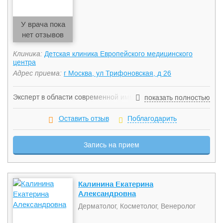
У врача пока
нет отзывов
Клиника:
Детская клиника Европейского медицинского
центра
Адрес приема:
г Москва, ул Трифоновская, д 26
Эксперт в области современной иммунной
показать полностью
антицитокиновой терапии хронических заболеваний кожи и
соединительной ткани. Автор более 30 печатных работ, в
Оставить отзыв
Поблагодарить
том числе в международных реферируемых изданиях,
соавтор учебного пособия по дерматовенерологии.
Запись на прием
Калинина Екатерина
Александровна
Дерматолог, Косметолог, Венеролог