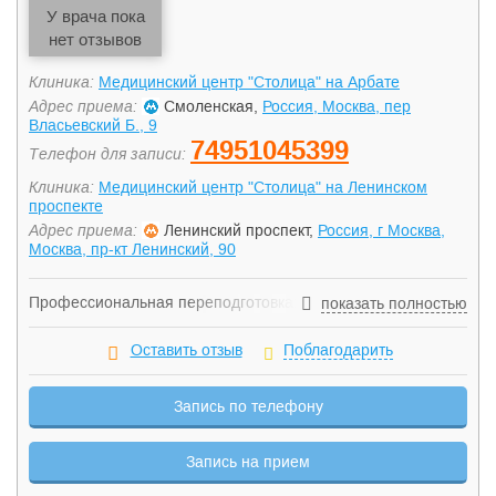
У врача пока
нет отзывов
Клиника:
Медицинский центр "Столица" на Арбате
Адрес приема:
Смоленская,
Россия, Москва, пер
Власьевский Б., 9
74951045399
Телефон для записи:
Клиника:
Медицинский центр "Столица" на Ленинском
проспекте
Адрес приема:
Ленинский проспект,
Россия, г Москва,
Москва, пр-кт Ленинский, 90
Профессиональная переподготовка: 2003,
показать полностью
профессиональная переподготовка по специальности
"Клиническая радиология", Российская медицинская
Оставить отзыв
Поблагодарить
академия постдипломного образования, Москва 2009,
профессиональная переподготовка по специальности
Запись по телефону
"Организация здравоохранения и общественное здоровье",
Владивостокский Государственный Медицинский
Университет, Владивосток 2011, профессиональная
Запись на прием
переподготовка по специальности "Ультразвуковая