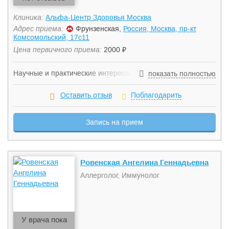
Клиника:
Альфа-Центр Здоровья Москва
Адрес приема:
Фрунзенская,
Россия, Москва, пр-кт
Комсомольский, 17с11
Цена первичного приема:
2000 ₽
Научные и практические интересы: Автор нескольких
показать полностью
научных статей, докладчик Всероссийской Конференции
«КЛИНИЧЕСКАЯ ИММУНОЛОГИЯ И АЛЛЕРГОЛОГИЯ —
Оставить отзыв
Поблагодарить
ПРАКТИЧЕСКОМУ ЗДРАВООХРАНЕНИЮ» 2016, 2018, XIV
международный конгресс РААКИ «СОВРЕМЕННЫЕ
Запись на прием
ПРОБЛЕМЫ ИММУНОЛОГИИ, АЛЛЕРГОЛОГИИ И
ИММУНОФАРМАКОЛОГИИ», участник Обучающей
Европейской школы по крапивнице GA2LEN “Искусство
лечения хронической крапивницы“. Основное направление
Ровенская Ангелина Геннадьевна
научной работы - лекарственная аллергия. Лечение и
диагностика заболеваний: Атопический дерматит,
Аллерголог, Иммунолог
аллергический ринит, бронхиальная астма, контактный
дерматит, пищевая аллергия, инсектная аллергия,
лекарственная аллергия, первичные иммунодефициты,
герпесвирусная инфекция, острая крапивница,
У врача пока
фурункулез, полипозный риносинусит, транзиторные