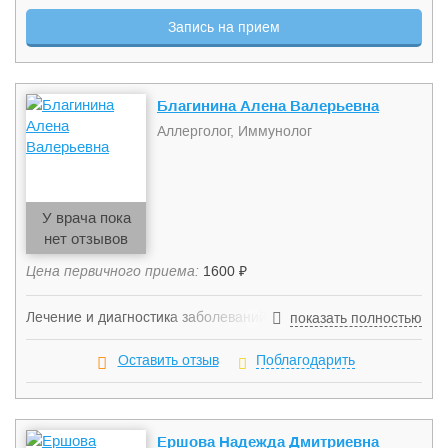
Является врачом первой категории. Ольга Ивановна
Запись на прием
систематически повышает уровень своей квалификации.
Благинина Алена Валерьевна
Аллерголог, Иммунолог
У врача пока
нет отзывов
Цена первичного приема:
1600 ₽
Лечение и диагностика заболеваний: Атопический
показать полностью
дерматит; Контактный дерматит (простой ирритантный,
аллергический); Крапивница; Ангионевротические отеки;
Оставить отзыв
Поблагодарить
Анафилаксия; Пищевая аллергия: оральный
аллергический синдром, индуцированные пищей
энтеропатия, аллергический энтероколит, проктоколит,
проктит, эозинофильный эзофагит, гастроэнтерит и др;
Ершова Надежда Дмитриевна