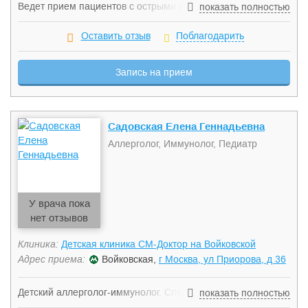
Ведет прием пациентов с острыми и хроническими
показать полностью
формами аллергологических и иммунологических
заболеваний, проводит лечение бронхиальной астмы,
Оставить отзыв
Поблагодарить
аллергического ринита и конъюнктивита, пищевой и
лекарственной аллергий, ВИЧ и иммунодефицитных
Запись на прием
состояний.
Садовская Елена Геннадьевна
Аллерголог, Иммунолог, Педиатр
У врача пока
нет отзывов
Клиника:
Детская клиника СМ-Доктор на Войковской
Адрес приема:
Войковская,
г Москва, ул Приорова, д 36
Детский аллерголог-иммунолог. Специалист широкого
показать полностью
профиля по лечению аллергологических заболеваний и