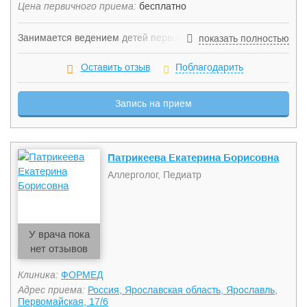
Цена первичного приема:
бесплатно
Занимается ведением детей первого года жизни с
показать полностью
различными патологиями. Эксперт в области детского
питания, вскармливания маловесных и недоношенных
Оставить отзыв
Поблагодарить
детей, а также детей первого года жизни и раннего
возраста. Является организатором и участником
Запись на прием
многочисленных международных конференций. Является
автором ряда статей в медицинских интернет-ресурсах и
печатных изданиях, а также является участником
общеобразовательных медицинских телепередач. Автор 7
Патрикеева Екатерина Борисовна
публикаций.
Аллерголог, Педиатр
У врача пока
нет отзывов
Клиника:
ФОРМЕД
Адрес приема:
Россия, Ярославская область, Ярославль,
Первомайская, 17/6