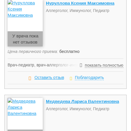
Нуруллова Ксения Максимовна
Аллерголог, Иммунолог, Педиатр
У врача пока
нет отзывов
Цена первичного приема:
бесплатно
Врач-педиатр, врач-аллерголог-иммунолог. Занимается
показать полностью
диагностикой и лечением заболеваний детского возраста,
проведением и расшифровкой кожных скарификационных
Оставить отзыв
Поблагодарить
проб, расшифровкой функции внешнего дыхания,
проведением СИТ.
Медведева Лариса Валентиновна
Аллерголог, Иммунолог, Педиатр