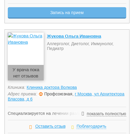
Запись на прием
Жукова Ольга Ивановна
Аллерголог, Диетолог, Иммунолог,
Педиатр
У врача пока
нет отзывов
Клиника:
Клиника доктора Волкова
Адрес приема:
Профсоюзная,
г Москва, ул Архитектора
Власова, д 6
Специализируется на лечении различных детских
показать полностью
заболеваний, лечит ожирение, хронические заболевания
дыхательных путей, скрытые пищевые аллегри,
Оставить отзыв
Поблагодарить
бронхиальные астмы, а также аллергии на пыльцу.