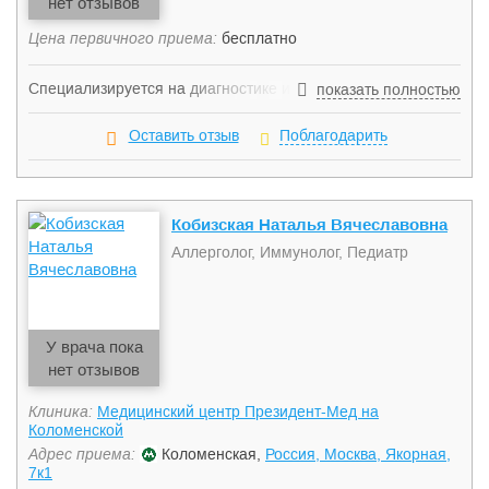
нет отзывов
иммунодефицитные состояния Умения и навыки:
Скарификационное тетсирование с ингаляционными
Цена первичного приема:
бесплатно
аллергенами, провокационные тесты с лекарственными
препаратами (аппликационное, внутрикожное,
Специализируется на диагностике и лечении
показать полностью
провокационный дозируемый тест)
аллергологических и иммунологических заболеваний, в том
числе аллергического ринита и конъюнктивита,
Оставить отзыв
Поблагодарить
бронхиальной астмы, атопического дерматита, ВИЧ
ииммунодефицитных состояний и дисфункций иммунной
системы.
Кобизская Наталья Вячеславовна
Аллерголог, Иммунолог, Педиатр
У врача пока
нет отзывов
Клиника:
Медицинский центр Президент-Мед на
Коломенской
Адрес приема:
Коломенская,
Россия, Москва, Якорная,
7к1