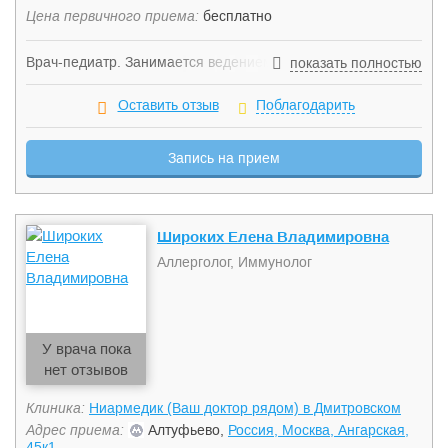
Цена первичного приема:
бесплатно
Врач-педиатр. Занимается ведением детей как здоровых,
показать полностью
так и с отклонениями здоровья, наблюдением,
обследованием и лечением часто-болеющих детей,
Оставить отзыв
Поблагодарить
разработкой индивидуальных схем профилактики частых
инфекционных заболеваний, в том числе выявлением
Запись на прием
носителей хронических инфекционных заболеваний у
взрослых членов семьи.
Широких Елена Владимировна
Аллерголог, Иммунолог
У врача пока
нет отзывов
Клиника:
Ниармедик (Ваш доктор рядом) в Дмитровском
Адрес приема:
Алтуфьево,
Россия, Москва, Ангарская,
45к1