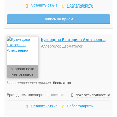
заболеваний иммунной системы, таких как крапивница,
Оставить отзыв
Поблагодарить
пищевая, лекарственная, инсектная аллергия, частые
простудные заболевания, герпесвирусные инфекции и др.
Запись на прием
Имеет огромный врачебный опыт лечения заболеваний
органов дыхания, а также основных заболеваний детского
возраста. Занимает должность заместителя главного врача
клиники.
Кузнецова Екатерина Алексеевна
Аллерголог, Дерматолог
У врача пока
нет отзывов
Цена первичного приема:
бесплатно
Врач-дерматовенеролог, косметолог. Занимается
показать полностью
диагностикой и лечение заболеваний кожи, ногтей,
волосистой части головы, в том числе экземы, розацеа,
Оставить отзыв
Поблагодарить
себорея, микозов, лишая, псориаза, дерматита, акне
(угрей), папиллом, псориаза, бородавок, родинок и др.