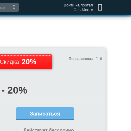
Войти на портал
Эль-Монте
Понравилось:
0
20%
Скидка
- 20%
Записаться
Действует бессрочно