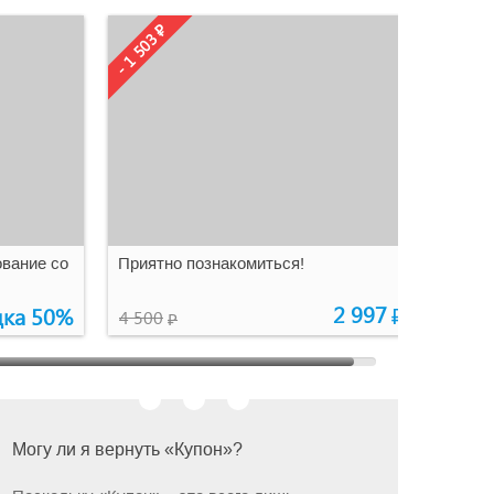
- 1 503 ₽
0
0
Бессрочно
0
0
вание со
Приятно познакомиться!
2 997
дка 50%
₽
4 500
₽
Могу ли я вернуть «Купон»?