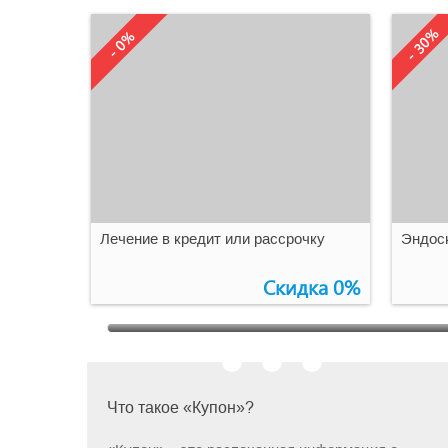
- 30%
- 0%
Бессрочно
1
0
Бе
Лечение в кредит или рассрочку
Эндоск
Скидка 0%
Что такое «Купон»?