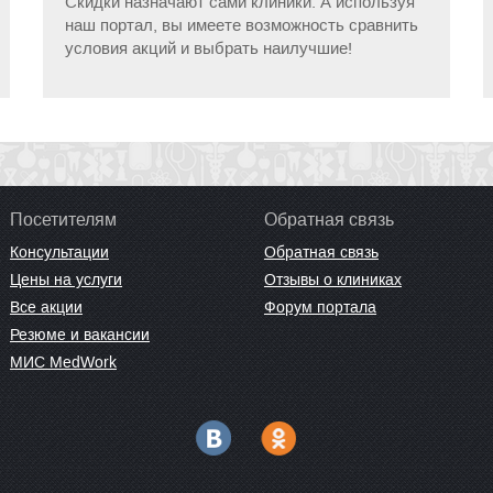
Скидки назначают сами клиники. А используя
наш портал, вы имеете возможность сравнить
условия акций и выбрать наилучшие!
Посетителям
Обратная связь
Консультации
Обратная связь
Цены на услуги
Отзывы о клиниках
Все акции
Форум портала
Резюме и вакансии
МИС MedWork