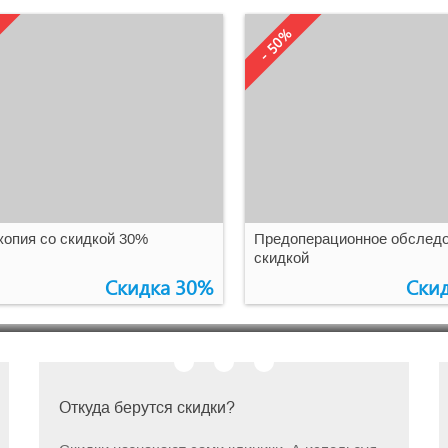
- 50%
ссрочно
0
0
Бессрочно
опия со скидкой 30%
Предоперационное обследо
скидкой
Скидка 30%
Ски
Откуда берутся скидки?