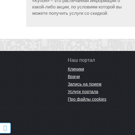
«Купон» – это распечанная информация о
какой-либо акции, по условиям которой вы
можете получить услуги со скидкой.
Наш портал
Клиники
Врачи
Запись на прием
Услуги портала
Про файлы cookies