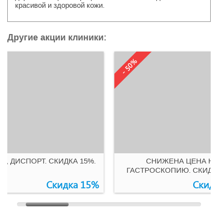
красивой и здоровой кожи.
Другие акции клиники:
- 50%
рочно
0
0
Бессрочно
С, ДИСПОРТ. СКИДКА 15%.
СНИЖЕНА ЦЕНА Н
ГАСТРОСКОПИЮ. СКИДК
Скидка 15%
Скид