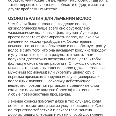
образом, уничтожается целлюлит на любых стадиях, а
также жировые отложения в области бедер, живота и
других проблемных местах.
ОЗОНОТЕРАПИЯ ДЛЯ ЛЕЧЕНИЯ ВОЛОС
Чем бы ни было вызвано выпадение волос,
физиологически чаще всего оно обусловлено
«засыпанием» волосяных фолликулов. Луковицы
просто перестают формировать волос, однако при
желании их можно «разбудить». Озонотерапия
помогает остановить облысение и способствует росту
волос в силу того, что она насыщает кожу кислородом
и улучшает ток крови, в результате чего клетки
получают достаточно питательных веществ, чтобы
фолликул снова начал работать. С помощью озона
можно остановить выпадение волос (даже вызванное
мужскими гормонами) или укрепить шевелюру с
первыми признаками нарушения функционирования
волосяных луковиц. Поскольку действующее
вещество проводится прямиком в срединные слои
кожи, его влияние намного более эффективно, чем
любые поверхностные процедуры.
Лечение озоном помогает даже в тех случаях, когда
обычные косметологические уходы бессильны. Озон –
альтернатива таблеткам и лекарствам, замена
дорогостоящих операций и новый способ достижения