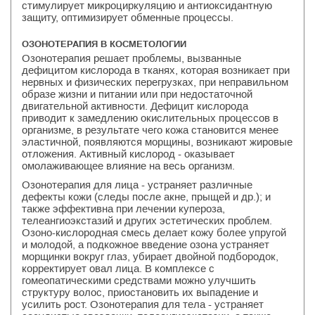
стимулирует микроциркуляцию и антиоксидантную
защиту, оптимизирует обменные процессы.
ОЗОНОТЕРАПИЯ В КОСМЕТОЛОГИИ
Озонотерапия решает проблемы, вызванные
дефицитом кислорода в тканях, которая возникает при
нервных и физических перегрузках, при неправильном
образе жизни и питании или при недостаточной
двигательной активности. Дефицит кислорода
приводит к замедлению окислительных процессов в
организме, в результате чего кожа становится менее
эластичной, появляются морщины, возникают жировые
отложения. Активный кислород - оказывает
омолаживающее влияние на весь организм.
Озонотерапия для лица - устраняет различные
дефекты кожи (следы после акне, прыщей и др.); и
также эффективна при лечении купероза,
телеангиоэкстазий и других эстетических проблем.
Озоно-кислородная смесь делает кожу более упругой
и молодой, а подкожное введение озона устраняет
морщинки вокруг глаз, убирает двойной подбородок,
корректирует овал лица. В комплексе с
гомеопатическими средствами можно улучшить
структуру волос, приостановить их выпадение и
усилить рост. Озонотерапия для тела - устраняет