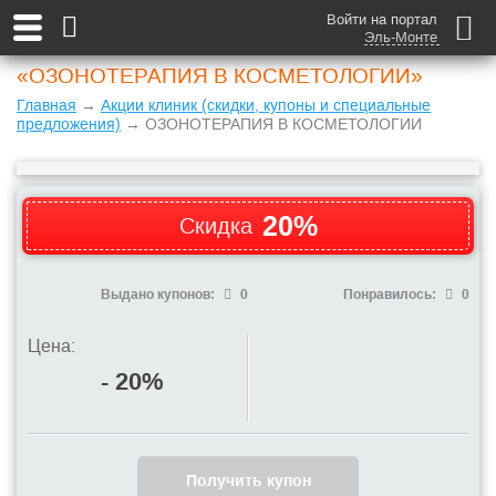
Войти на портал
Эль-Монте
«ОЗОНОТЕРАПИЯ В КОСМЕТОЛОГИИ»
Главная
→
Акции клиник (скидки, купоны и специальные
предложения)
→ ОЗОНОТЕРАПИЯ В КОСМЕТОЛОГИИ
20%
Скидка
Выдано купонов:
0
Понравилось:
0
Цена:
- 20%
Получить купон