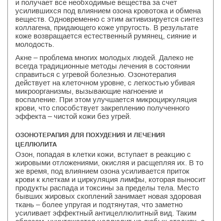
и получает все необходимые вещества за счет
усилившихся под влиянием озона кровотока и обмена
веществ. Одновременно с этим активизируется синтез
коллагена, придающего коже упругость. В результате
коже возвращается естественный румянец, сияние и
молодость.
Акне – проблема многих молодых людей. Далеко не
всегда традиционные методы лечения в состоянии
справиться с угревой болезнью. Озонотерапия
действует на клеточном уровне, с легкостью убивая
микроорганизмы, вызывающие нагноение и
воспаление. При этом улучшается микроциркуляция
крови, что способствует закреплению полученного
эффекта – чистой кожи без угрей.
ОЗОНОТЕРАПИЯ ДЛЯ ПОХУДЕНИЯ И ЛЕЧЕНИЯ
ЦЕЛЛЮЛИТА
Озон, попадая в клетки кожи, вступает в реакцию с
жировыми отложениями, окисляя и расщепляя их. В то
же время, под влиянием озона усиливается приток
крови к клеткам и циркуляция лимфы, которая выносит
продукты распада и токсины за пределы тела. Место
бывших жировых скоплений занимает новая здоровая
ткань – более упругая и подтянутая, что заметно
усиливает эффектный антицеллюлитный вид. Таким