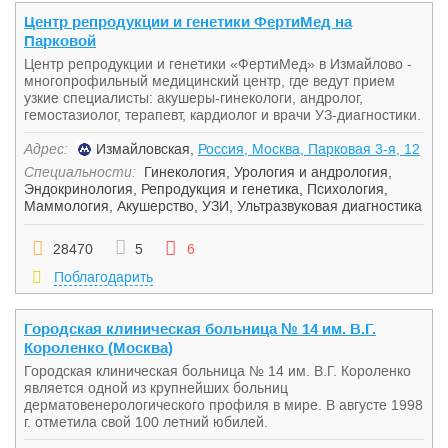
Центр репродукции и генетики ФертиМед на
Парковой
Центр репродукции и генетики «ФертиМед» в Измайлово -
многопрофильный медицинский центр, где ведут прием
узкие специалисты: акушеры-гинекологи, андролог,
гемостазиолог, терапевт, кардиолог и врачи УЗ-диагностики.
Адрес:
Измайловская,
Россия, Москва, Парковая 3-я, 12
Специальности:
Гинекология
,
Урология и андрология
,
Эндокринология
,
Репродукция и генетика
,
Психология
,
Маммология
,
Акушерство
,
УЗИ
,
Ультразвуковая диагностика
28470
5
6
Поблагодарить
Городская клиническая больница № 14 им. В.Г.
Короленко (Москва)
Городская клиническая больница № 14 им. В.Г. Короленко
является одной из крупнейших больниц
дерматовенерологического профиля в мире. В августе 1998
г. отметила свой 100 летний юбилей.