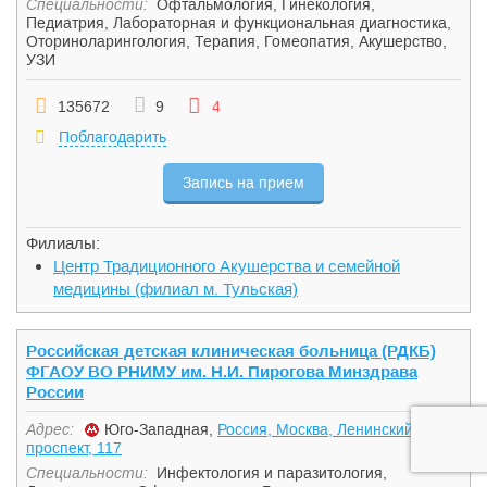
Специальности:
Офтальмология
,
Гинекология
,
Педиатрия
,
Лабораторная и функциональная диагностика
,
Оториноларингология
,
Терапия
,
Гомеопатия
,
Акушерство
,
УЗИ
135672
9
4
Поблагодарить
Запись на прием
Филиалы:
Центр Традиционного Акушерства и семейной
медицины (филиал м. Тульская)
Российская детская клиническая больница (РДКБ)
ФГАОУ ВО РНИМУ им. Н.И. Пирогова Минздрава
России
Адрес:
Юго-Западная,
Россия, Москва, Ленинский
проспект, 117
Специальности:
Инфектология и паразитология
,