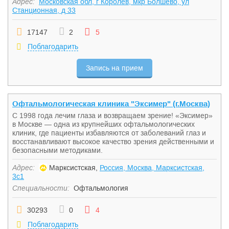
Адрес:
Московская обл, г Королев, мкр Болшево, ул
Станционная, д 33
17147
2
5
Поблагодарить
Запись на прием
Офтальмологическая клиника "Эксимер" (г.Москва)
С 1998 года лечим глаза и возвращаем зрение! «Эксимер»
в Москве — одна из крупнейших офтальмологических
клиник, где пациенты избавляются от заболеваний глаз и
восстанавливают высокое качество зрения действенными и
безопасными методиками.
Адрес:
Марксистская,
Россия, Москва, Марксистская,
3с1
Специальности:
Офтальмология
30293
0
4
Поблагодарить