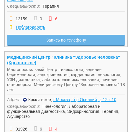
Специальности:
Терапия
12159
0
6
Поблагодарить
Запись по телефону
Медицинский центр "Клиника "Здоровье человека"
(Крылатское)
Многопрофильный Центр: гинекология, ведение
беременности, эндокринология, кардиология, неврология,
УЗИ диагностика, лабораторные исследования, лечение
остеопороза. Медицинскому Центру "Здоровье человека" 18
лет.
Адрес:
Крылатское,
г Москва, б-р Осенний, д 12 к 10
Специальности:
Гинекология
,
Лабораторная и
функциональная диагностика
,
Эндокринология
,
Терапия
,
Акушерство
91926
6
4