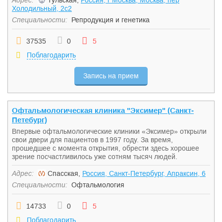
Адрес:
Тульская,
Россия, г Москва, Москва, пер
Холодильный, 2с2
Специальности:
Репродукция и генетика
37535
0
5
Поблагодарить
Запись на прием
Офтальмологическая клиника "Эксимер" (Санкт-
Петебург)
Впервые офтальмологические клиники «Эксимер» открыли
свои двери для пациентов в 1997 году. За время,
прошедшее с момента открытия, обрести здесь хорошее
зрение посчастливилось уже сотням тысяч людей.
Адрес:
Спасская,
Россия, Санкт-Петербург, Апраксин, 6
Специальности:
Офтальмология
14733
0
5
Поблагодарить