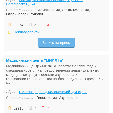
Боголюбская, 4-А
Специальности:
Стоматология
,
Офтальмология
,
Оториноларингология
22274
2
4
Поблагодарить
Запись на прием
Медицинский центр "МИЛЛТа"
Медицинский центр «МИЛЛТа»работает с 1999 года и
специализируется на предоставлении индивидуальных
медицинских услуг в области акушерства и
гинекологии.Располагается на базе родильного дома ГКБ
№ 7.
Адрес:
г Москва, проезд Коломенский, д 4 стр 2
Специальности:
Гинекология
,
Акушерство
52915
7
7