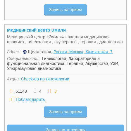
Запись на прием
Медицинский центр Эмили
Медицинский центр «Эмили» - частная медицинская
практика , гинекология , акушерство , терапия , диагностика
Адрес:
Щелковская,
Россия, Москва, Камчатская, 7
Специальности:
Гинекология
,
Лабораторная и
функциональная диагностика
,
Терапия
,
Акушерство
,
УЗИ
,
Ультразвуковая диагностика
Акции:
Check-up по гинекологии
51148
4
3
Поблагодарить
Запись на прием
Запись по телефону