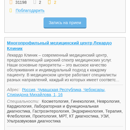
31198
2
2
Поблагодарить
Запись на прием
Многопрофильный медицинский центр Лекардо
Клиник
Лекардо Клиник – современный медицинский центр,
предоставляющий широкий спектр медицинских услуг.
Наши основные приоритеты – это высокое качество
обслуживания и индивидуальный подход к каждому
пациенту. В медицинском центре работают специалисты
разных направлений, каждый из которых имеет соответс...
Адрес:
Россия, Чувашская Республика, Чебоксары,
Спиридона Михайлова, 1, 16
Специальности:
Косметология
,
Гинекология
,
Неврология
,
Кардиология
,
Лабораторная и функциональная
диагностика
,
Гастроэнтерология
,
Эндокринология
,
Терапия
,
Флебология
,
Проктология
,
МРТ, КТ диагностика
,
УЗИ
,
Ультразвуковая диагностика