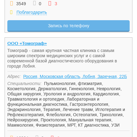
3549
0
3
Поблагодарить
Запись по телефону
ООО «Томограф»
Томограф - самая крупная частная клиника с самым
широким спектром медицинских услуг и с самой
современной базой диагностического оборудования в
городе Лобня.
Адрес:
Россия, Московская область, Лобня, Заречная, 22Б
Специальности:
Пульмонология, фтизиатрия
,
Косметология
,
Дерматология
,
Гинекология
,
Неврология
,
Общая хирургия
,
Урология и андрология
,
Кардиология
,
Травматология и ортопедия
,
Лабораторная и
функциональная диагностика
,
Гастроэнтерология
,
Эндокринология
,
Терапия
,
Лечение травм
,
Иглотерапия и
Рефлексотерапия
,
Флебология
,
Остеопатия
,
Трихология
,
Нейрохирургия
,
Проктология
,
Мануальная терапия
,
Маммология
,
Физиотерапия
,
МРТ, КТ диагностика
,
УЗИ