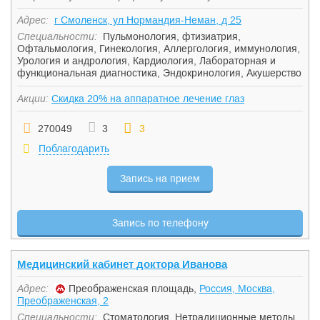
Адрес:
г Смоленск, ул Нормандия-Неман, д 25
Специальности:
Пульмонология, фтизиатрия
,
Офтальмология
,
Гинекология
,
Аллергология, иммунология
,
Урология и андрология
,
Кардиология
,
Лабораторная и
функциональная диагностика
,
Эндокринология
,
Акушерство
Акции:
Скидка 20% на аппаратное лечение глаз
270049
3
3
Поблагодарить
Запись на прием
Запись по телефону
Медицинский кабинет доктора Иванова
Адрес:
Преображенская площадь,
Россия, Москва,
Преображенская, 2
Специальности:
Стоматология
,
Нетрадиционные методы