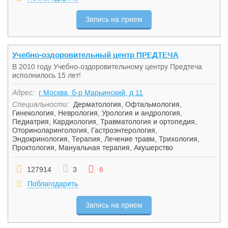
Запись на прием
Учебно-оздоровительный центр ПРЕДТЕЧА
В 2010 году Учебно-оздоровительному центру Предтеча
исполнилось 15 лет!
Адрес:
г Москва, б-р Марьинский, д 11
Специальности:
Дерматология
,
Офтальмология
,
Гинекология
,
Неврология
,
Урология и андрология
,
Педиатрия
,
Кардиология
,
Травматология и ортопедия
,
Оториноларингология
,
Гастроэнтерология
,
Эндокринология
,
Терапия
,
Лечение травм
,
Трихология
,
Проктология
,
Мануальная терапия
,
Акушерство
127914
3
6
Поблагодарить
Запись на прием