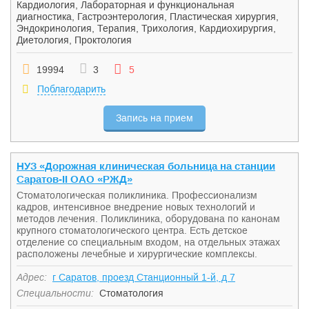
Кардиология
,
Лабораторная и функциональная
диагностика
,
Гастроэнтерология
,
Пластическая хирургия
,
Эндокринология
,
Терапия
,
Трихология
,
Кардиохирургия
,
Диетология
,
Проктология
19994
3
5
Поблагодарить
Запись на прием
НУЗ «Дорожная клиническая больница на станции
Саратов-II ОАО «РЖД»
Cтоматологическая поликлиника. Профессионализм
кадров, интенсивное внедрение новых технологий и
методов лечения. Поликлиника, оборудована по канонам
крупного стоматологического центра. Есть детское
отделение со специальным входом, на отдельных этажах
расположены лечебные и хирургические комплексы.
Адрес:
г Саратов, проезд Станционный 1-й, д 7
Специальности:
Стоматология