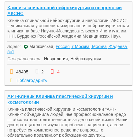
Клиника спинальной нейрохирургии и неврологии
АКСИС
Клиника спинальной нейрохирургии и неврологии "АКСИС"
– уникальная узкоспециализированная нейрохирургическая
клиника на базе Научно-Исследовательского Института им.
Н.Н. Бурденко Российской Академии Медицинских Наук.
Адрес:
Маяковская,
Россия, г Москва, Москва, Фадеева,
5с1
Специальности:
Неврология
,
Нейрохирургия
48495
2
4
Поблагодарить
АРТ-Клиник Клиника пластической хирургии и
косметологии
Клиника пластической хирургии и косметологии "АРТ-
Клиник" объединила людей, чьё профессиональное кредо
— абсолютная ответственность за дело своей жизни. Наши
доктора тщательно изучают проблемы пациентов, а если
потребуется комплексное решение вопроса, то
обязательно привлекают к обсуждению других...