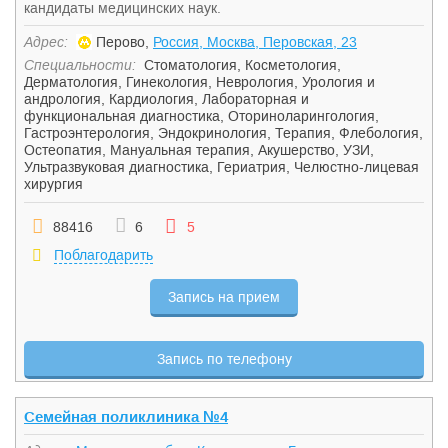
кандидаты медицинских наук.
Адрес:
Перово,
Россия, Москва, Перовская, 23
Специальности:
Стоматология
,
Косметология
,
Дерматология
,
Гинекология
,
Неврология
,
Урология и
андрология
,
Кардиология
,
Лабораторная и
функциональная диагностика
,
Оториноларингология
,
Гастроэнтерология
,
Эндокринология
,
Терапия
,
Флебология
,
Остеопатия
,
Мануальная терапия
,
Акушерство
,
УЗИ
,
Ультразвуковая диагностика
,
Гериатрия
,
Челюстно-лицевая
хирургия
88416
6
5
Поблагодарить
Запись на прием
Запись по телефону
Семейная поликлиника №4