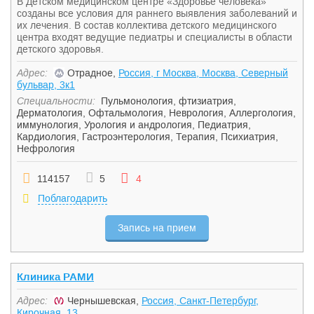
В Детском медицинском центре «Здоровье человека»
созданы все условия для раннего выявления заболеваний и
их лечения. В состав коллектива детского медицинского
центра входят ведущие педиатры и специалисты в области
детского здоровья.
Адрес:
Отрадное,
Россия, г Москва, Москва, Северный
бульвар, 3к1
Специальности:
Пульмонология, фтизиатрия
,
Дерматология
,
Офтальмология
,
Неврология
,
Аллергология,
иммунология
,
Урология и андрология
,
Педиатрия
,
Кардиология
,
Гастроэнтерология
,
Терапия
,
Психиатрия
,
Нефрология
114157
5
4
Поблагодарить
Запись на прием
Клиника РАМИ
Адрес:
Чернышевская,
Россия, Санкт-Петербург,
Кирочная, 13