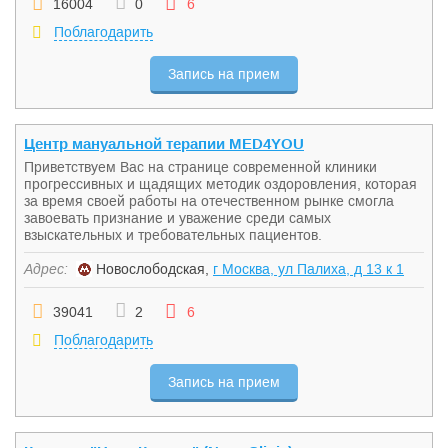
16004
0
6
Поблагодарить
Запись на прием
Центр мануальной терапии MED4YOU
Приветствуем Вас на странице современной клиники
прогрессивных и щадящих методик оздоровления, которая
за время своей работы на отечественном рынке смогла
завоевать признание и уважение среди самых
взыскательных и требовательных пациентов.
Адрес:
Новослободская,
г Москва, ул Палиха, д 13 к 1
39041
2
6
Поблагодарить
Запись на прием